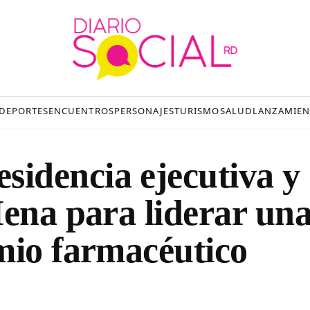
DEPORTES
ENCUENTROS
PERSONAJES
TURISMO
SALUD
LANZAMIEN
idencia ejecutiva y
Mena para liderar un
mio farmacéutico