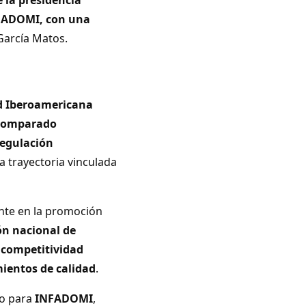
NFADOMI, con una
García Matos.
ad Iberoamericana
comparado
regulación
 trayectoria vinculada
ante en la promoción
ón nacional de
a
competitividad
mientos de calidad
.
vo para
INFADOMI
,