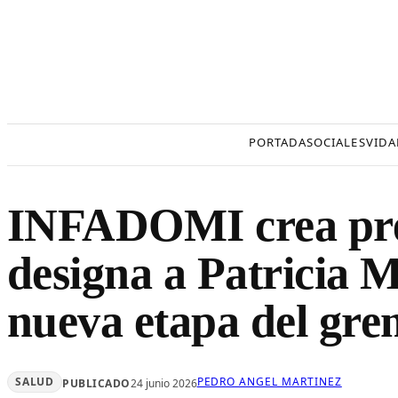
Saltar
al
contenido
PORTADA
SOCIALES
VIDA
INFADOMI crea pres
designa a Patricia 
nueva etapa del gre
SALUD
PEDRO ANGEL MARTINEZ
PUBLICADO
24 junio 2026