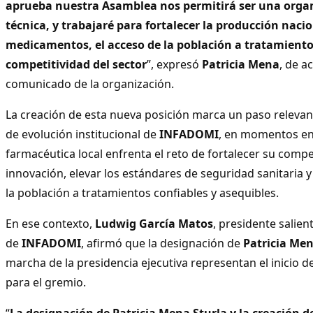
aprueba nuestra Asamblea nos permitirá ser una organ
técnica, y trabajaré para fortalecer la producción naci
medicamentos, el acceso de la población a tratamientos
competitividad del sector
”, expresó
Patricia Mena
, de a
comunicado de la organización.
La creación de esta nueva posición marca un paso relevan
de evolución institucional de
INFADOMI
, en momentos en 
farmacéutica local enfrenta el reto de fortalecer su compet
innovación, elevar los estándares de seguridad sanitaria y
la población a tratamientos confiables y asequibles.
En ese contexto,
Ludwig García Matos
, presidente salient
de
INFADOMI
, afirmó que la designación de
Patricia Men
marcha de la presidencia ejecutiva representan el inicio d
para el gremio.
“
La designación de Patricia Mena Sturla y la creación d