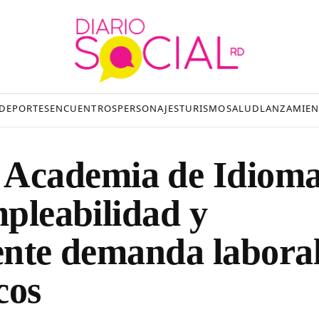
DEPORTES
ENCUENTROS
PERSONAJES
TURISMO
SALUD
LANZAMIEN
Academia de Idioma
mpleabilidad y
iente demanda labora
cos