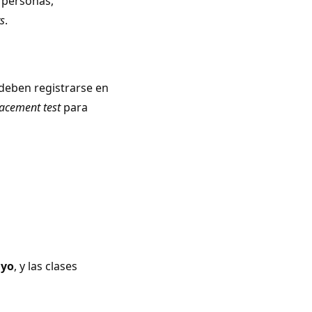
 personas,
s
.
deben registrarse en
acement test
para
ayo
, y las clases