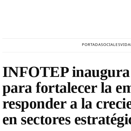
Saltar
al
contenido
PORTADA
SOCIALES
VIDA
INFOTEP inaugura 
para fortalecer la e
responder a la crec
en sectores estratégi