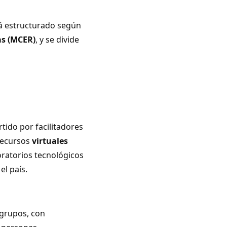
á estructurado según
as (MCER)
, y se divide
tido por facilitadores
recursos
virtuales
boratorios tecnológicos
el país.
grupos, con