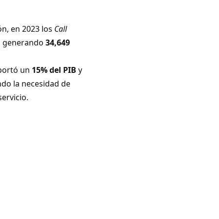
ón, en 2023 los
Call
r, generando
34,649
.
aportó un
15% del PIB
y
ndo la necesidad de
ervicio.