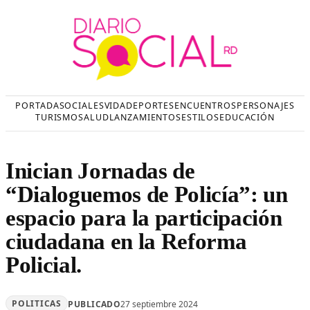
Saltar
al
contenido
PORTADA
SOCIALES
VIDA
DEPORTES
ENCUENTROS
PERSONAJES
TURISMO
SALUD
LANZAMIENTOS
ESTILOS
EDUCACIÓN
Inician Jornadas de
“Dialoguemos de Policía”: un
espacio para la participación
ciudadana en la Reforma
Policial.
POLITICAS
PUBLICADO
27 septiembre 2024