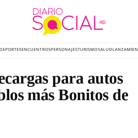
DEPORTES
ENCUENTROS
PERSONAJES
TURISMO
SALUD
LANZAMIEN
recargas para autos
eblos más Bonitos de