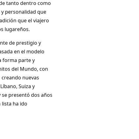
nde tanto dentro como
a y personalidad que
radición que el viajero
os lugareños.
te de prestigio y
 basada en el modelo
a forma parte y
nitos del Mundo, con
án creando nuevas
 Líbano, Suiza y
y se presentó dos años
lista ha ido