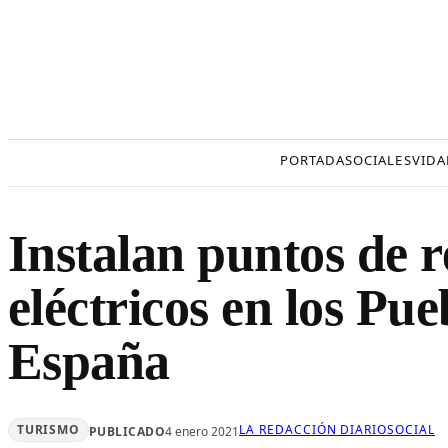
Saltar
al
contenido
PORTADA
SOCIALES
VIDA
Instalan puntos de 
eléctricos en los Pu
España
TURISMO
LA REDACCIÓN DIARIOSOCIAL
PUBLICADO
4 enero 2021