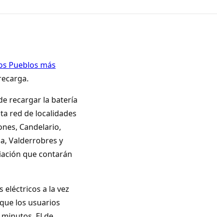
os Pueblos más
recarga.
de recargar la batería
ta red de localidades
ones, Candelario,
a, Valderrobres y
ciación que contarán
 eléctricos a la vez
 que los usuarios
 minutos. El de