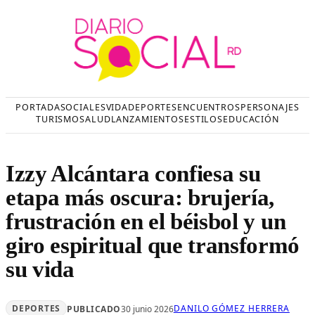
Saltar
al
contenido
PORTADA
SOCIALES
VIDA
DEPORTES
ENCUENTROS
PERSONAJES
TURISMO
SALUD
LANZAMIENTOS
ESTILOS
EDUCACIÓN
Izzy Alcántara confiesa su
etapa más oscura: brujería,
frustración en el béisbol y un
giro espiritual que transformó
su vida
DEPORTES
DANILO GÓMEZ HERRERA
PUBLICADO
30 junio 2026