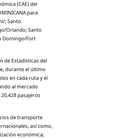
nómica (CAE) del
DOMINICANA para
i/; Santo
o/Orlando; Santo
o Domingo/Fort
n de Estadísticas del
, durante el último
elos en cada ruta y el
tando al mercado
 20,428 pasajeros
cios de transporte
ernacionales, así como,
rización económica;