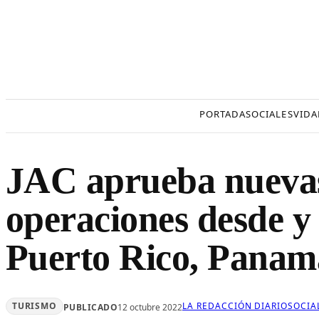
Saltar
al
contenido
PORTADA
SOCIALES
VIDA
JAC aprueba nuevas 
operaciones desde y
Puerto Rico, Panamá
TURISMO
LA REDACCIÓN DIARIOSOCIA
PUBLICADO
12 octubre 2022