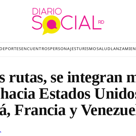
DEPORTES
ENCUENTROS
PERSONAJES
TURISMO
SALUD
LANZAMIEN
rutas, se integran 
 hacia Estados Unido
, Francia y Venezue
L