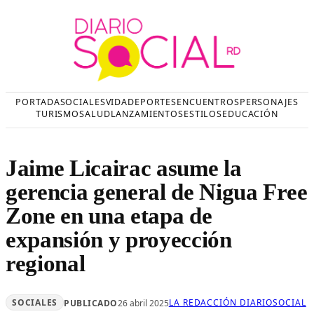
Saltar
al
contenido
PORTADA
SOCIALES
VIDA
DEPORTES
ENCUENTROS
PERSONAJES
TURISMO
SALUD
LANZAMIENTOS
ESTILOS
EDUCACIÓN
Jaime Licairac asume la
gerencia general de Nigua Free
Zone en una etapa de
expansión y proyección
regional
SOCIALES
LA REDACCIÓN DIARIOSOCIAL
PUBLICADO
26 abril 2025