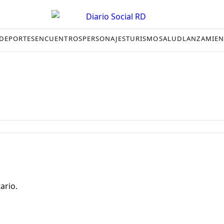
DEPORTES
ENCUENTROS
PERSONAJES
TURISMO
SALUD
LANZAMIEN
ario.