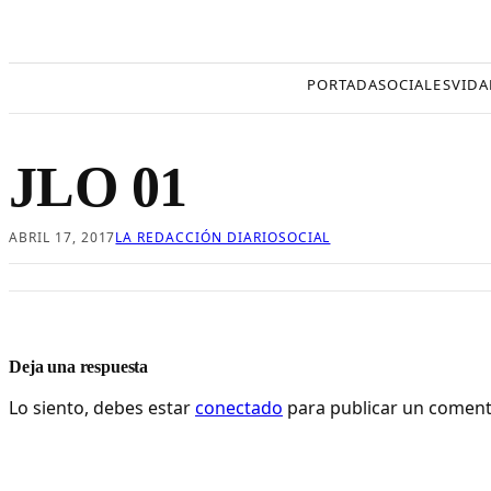
Saltar
al
contenido
PORTADA
SOCIALES
VIDA
JLO 01
ABRIL 17, 2017
LA REDACCIÓN DIARIOSOCIAL
Deja una respuesta
Lo siento, debes estar
conectado
para publicar un coment