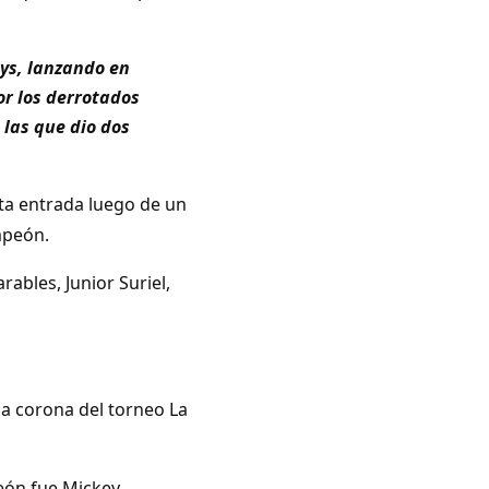
tys, lanzando en
or los derrotados
 las que dio dos
nta entrada luego de un
mpeón.
ables, Junior Suriel,
la corona del torneo La
eón fue Mickey