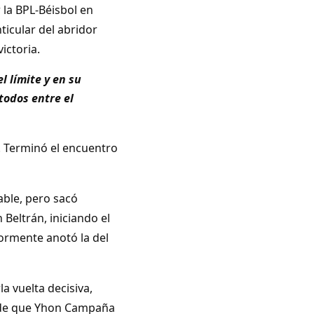
la BPL-Béisbol en
icular del abridor
ictoria.
l límite y en su
todos entre el
. Terminó el encuentro
ble, pero sacó
Beltrán, iniciando el
ormente anotó la del
la vuelta decisiva,
o de que Yhon Campaña