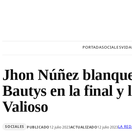
Saltar
al
contenido
PORTADA
SOCIALES
VIDA
Jhon Núñez blanque
Bautys en la final y
Valioso
SOCIALES
LA RE
PUBLICADO
12 julio 2023
ACTUALIZADO
12 julio 2023