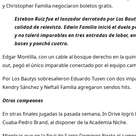
y Christopher Familia negociaron boletos gratis.
Esteban Ruiz fue el lanzador derrotado por Los Bau
calidad de relevista. Edwin Familia inició el duelo p
y no toleró imparables en tres entradas de labor, en
bases y ponchó cuatro.
Edgar Montilla, con un cable al bosque derecho en la qui
out, pegó el único imparable conectado por el equipo ca
Por Los Bautys sobresalieron Eduardo Tusen con dos impar
Kendry Sánchez y Neftalí Familia agregaron sendos hits.
Otros campeones
En otras finales jugadas la pasada semana, In Drive logró 
Cuaba-Pedro Brand, al disponer de la Academia Niche.
Mientras que en la final de Santo Domingo Norte el camp