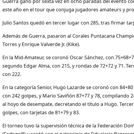
Guerra ganó por sexta vez en ocho paradas del evento c
este año en el tour que conjuga jugadores amateurs y pro
Julio Santos quedó en tercer lugar con 285, tras firmar ta
Además de Guerra, pasaron al Corales Puntacana Champ
Torres y Enrique Valverde Jr. (Kike).
En la Mid-Amateur, se coronó Oscar Sánchez, con 75+68+7
segundo Edgar Alma, con 215, y rondas de 72+72 y 71. Te
con 222.
En la categoría Senior, Hugo Lazarde se coronó con 84+80
con 242 golpes, y Mario Saviñón 87+77 y 78, compilando 2
al hoyo de desempate, decretando el título a Hugo. Terce
golpes, con tarjetas de 81+79 y 83.
El torneo tuvo la supervisión técnica de la Federación Do
(Fedogolf) y contó con el patrocinio de Fiduciaria Banres