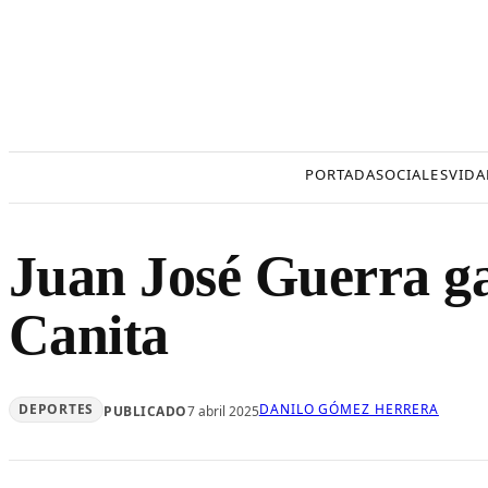
Saltar
al
contenido
PORTADA
SOCIALES
VIDA
Juan José Guerra g
Canita
DEPORTES
DANILO GÓMEZ HERRERA
PUBLICADO
7 abril 2025