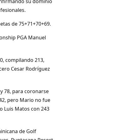
onfirmando su dominio
fesionales.
rjetas de 75+71+70+69.
ionship PGA Manuel
0, compilando 213,
rcero Cesar Rodríguez
 y 78, para coronarse
42, pero Mario no fue
ro Luis Matos con 243
minicana de Golf
ervas, Puntacana Resort