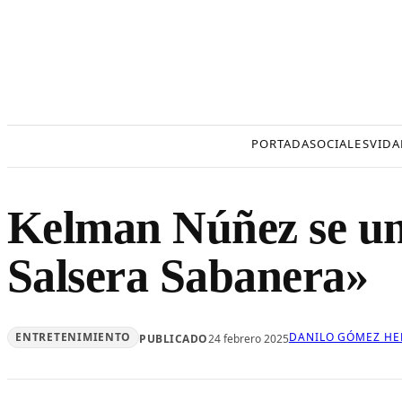
Saltar
al
contenido
PORTADA
SOCIALES
VIDA
Kelman Núñez se un
Salsera Sabanera»
ENTRETENIMIENTO
DANILO GÓMEZ HE
PUBLICADO
24 febrero 2025