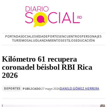
Saltar
al
contenido
PORTADA
SOCIALES
VIDA
DEPORTES
ENCUENTROS
PERSONAJES
TURISMO
SALUD
LANZAMIENTOS
ESTILOS
EDUCACIÓN
Kilómetro 61 recupera
coronadel béisbol RBI Rica
2026
DEPORTES
DANILO GÓMEZ HERRERA
PUBLICADO
27 mayo 2026