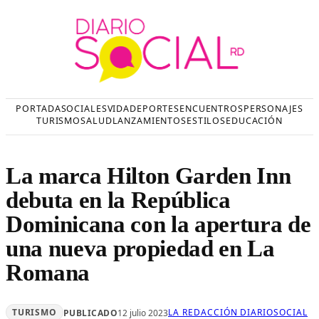
Saltar
al
contenido
PORTADA
SOCIALES
VIDA
DEPORTES
ENCUENTROS
PERSONAJES
TURISMO
SALUD
LANZAMIENTOS
ESTILOS
EDUCACIÓN
La marca Hilton Garden Inn
debuta en la República
Dominicana con la apertura de
una nueva propiedad en La
Romana
TURISMO
LA REDACCIÓN DIARIOSOCIAL
PUBLICADO
12 julio 2023