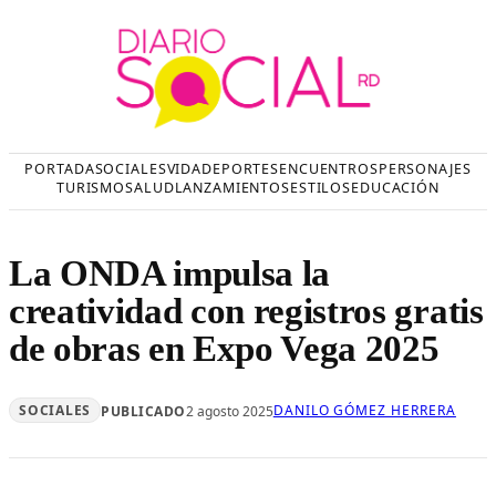
Saltar
al
contenido
PORTADA
SOCIALES
VIDA
DEPORTES
ENCUENTROS
PERSONAJES
TURISMO
SALUD
LANZAMIENTOS
ESTILOS
EDUCACIÓN
La ONDA impulsa la
creatividad con registros gratis
de obras en Expo Vega 2025
SOCIALES
DANILO GÓMEZ HERRERA
PUBLICADO
2 agosto 2025