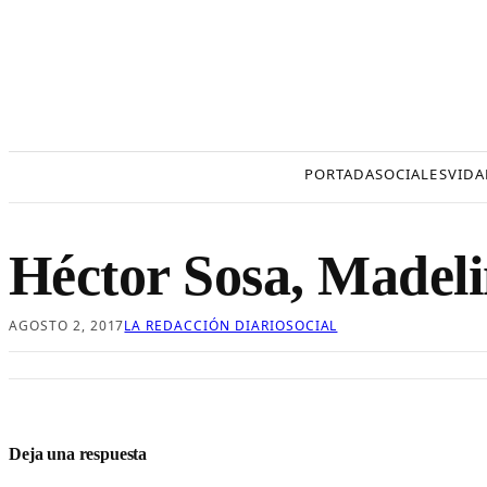
Saltar
al
contenido
PORTADA
SOCIALES
VIDA
Héctor Sosa, Madeli
AGOSTO 2, 2017
LA REDACCIÓN DIARIOSOCIAL
Deja una respuesta