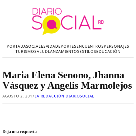
Saltar
al
contenido
PORTADA
SOCIALES
VIDA
DEPORTES
ENCUENTROS
PERSONAJES
TURISMO
SALUD
LANZAMIENTOS
ESTILOS
EDUCACIÓN
Maria Elena Senono, Jhanna
Vásquez y Angelis Marmolejos
AGOSTO 2, 2017
LA REDACCIÓN DIARIOSOCIAL
Deja una respuesta