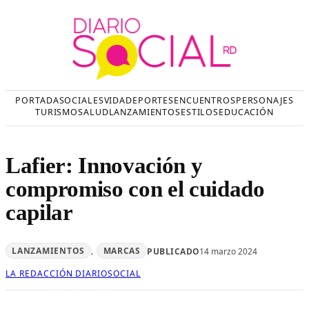
Saltar
al
contenido
PORTADA
SOCIALES
VIDA
DEPORTES
ENCUENTROS
PERSONAJES
TURISMO
SALUD
LANZAMIENTOS
ESTILOS
EDUCACIÓN
Lafier: Innovación y
compromiso con el cuidado
capilar
LANZAMIENTOS
, 
MARCAS
PUBLICADO
14 marzo 2024
LA REDACCIÓN DIARIOSOCIAL