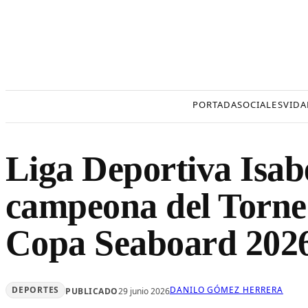
Saltar
al
contenido
PORTADA
SOCIALES
VIDA
Liga Deportiva Isabe
campeona del Torne
Copa Seaboard 202
DEPORTES
DANILO GÓMEZ HERRERA
PUBLICADO
29 junio 2026