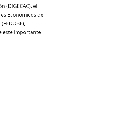
ón (DIGECAC), el
ores Económicos del
l (FEDOBE),
de este importante