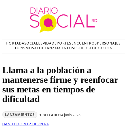
Saltar
al
contenido
PORTADA
SOCIALES
VIDA
DEPORTES
ENCUENTROS
PERSONAJES
TURISMO
SALUD
LANZAMIENTOS
ESTILOS
EDUCACIÓN
Llama a la población a
mantenerse firme y reenfocar
sus metas en tiempos de
dificultad
LANZAMIENTOS
PUBLICADO
14 junio 2026
DANILO GÓMEZ HERRERA