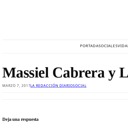
Saltar
al
contenido
PORTADA
SOCIALES
VIDA
Massiel Cabrera y L
MARZO 7, 2017
LA REDACCIÓN DIARIOSOCIAL
Deja una respuesta