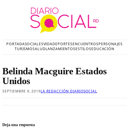
Saltar
al
contenido
PORTADA
SOCIALES
VIDA
DEPORTES
ENCUENTROS
PERSONAJES
TURISMO
SALUD
LANZAMIENTOS
ESTILOS
EDUCACIÓN
Belinda Macguire Estados
Unidos
SEPTIEMBRE 9, 2019
LA REDACCIÓN DIARIOSOCIAL
Deja una respuesta