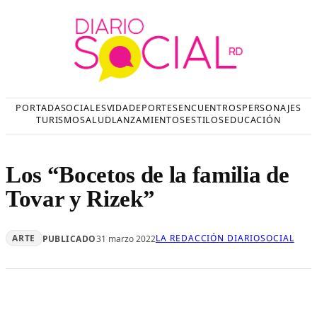
Saltar
al
contenido
PORTADA
SOCIALES
VIDA
DEPORTES
ENCUENTROS
PERSONAJES
TURISMO
SALUD
LANZAMIENTOS
ESTILOS
EDUCACIÓN
Los “Bocetos de la familia de
Tovar y Rizek”
ARTE
LA REDACCIÓN DIARIOSOCIAL
PUBLICADO
31 marzo 2022