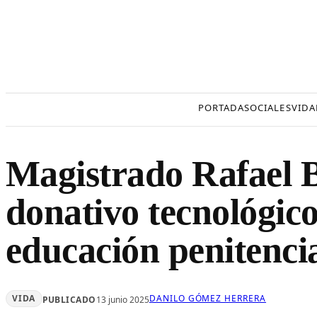
Saltar
al
contenido
PORTADA
SOCIALES
VIDA
Magistrado Rafael B
donativo tecnológico
educación penitenci
VIDA
DANILO GÓMEZ HERRERA
PUBLICADO
13 junio 2025