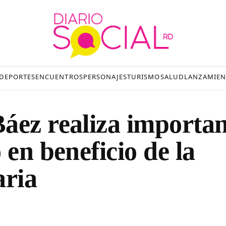
DEPORTES
ENCUENTROS
PERSONAJES
TURISMO
SALUD
LANZAMIEN
áez realiza importan
 en beneficio de la
aria