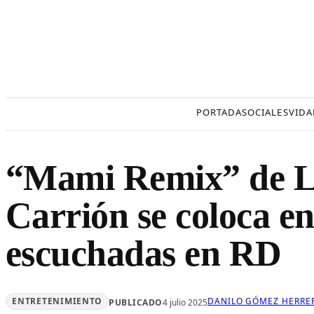
Saltar
al
contenido
PORTADA
SOCIALES
VIDA
“Mami Remix” de Li
Carrión se coloca en 
escuchadas en RD
ENTRETENIMIENTO
DANILO GÓMEZ HERRE
PUBLICADO
4 julio 2025