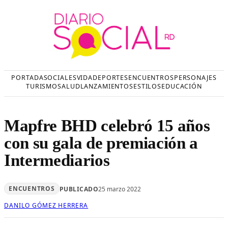
Saltar
al
contenido
PORTADA
SOCIALES
VIDA
DEPORTES
ENCUENTROS
PERSONAJES
TURISMO
SALUD
LANZAMIENTOS
ESTILOS
EDUCACIÓN
Mapfre BHD celebró 15 años
con su gala de premiación a
Intermediarios
ENCUENTROS
PUBLICADO
25 marzo 2022
DANILO GÓMEZ HERRERA