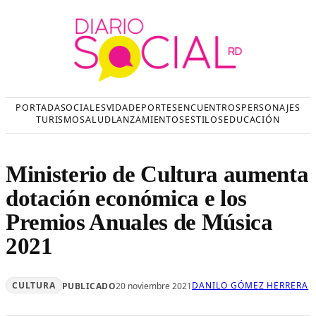
Saltar
al
contenido
PORTADA
SOCIALES
VIDA
DEPORTES
ENCUENTROS
PERSONAJES
TURISMO
SALUD
LANZAMIENTOS
ESTILOS
EDUCACIÓN
Ministerio de Cultura aumenta
dotación económica e los
Premios Anuales de Música
2021
CULTURA
DANILO GÓMEZ HERRERA
PUBLICADO
20 noviembre 2021