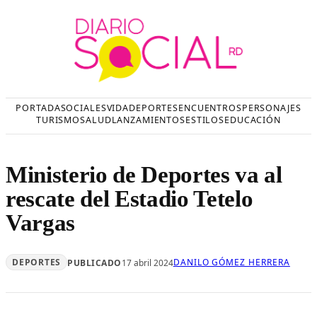
Saltar
al
contenido
PORTADA
SOCIALES
VIDA
DEPORTES
ENCUENTROS
PERSONAJES
TURISMO
SALUD
LANZAMIENTOS
ESTILOS
EDUCACIÓN
Ministerio de Deportes va al
rescate del Estadio Tetelo
Vargas
DEPORTES
DANILO GÓMEZ HERRERA
PUBLICADO
17 abril 2024