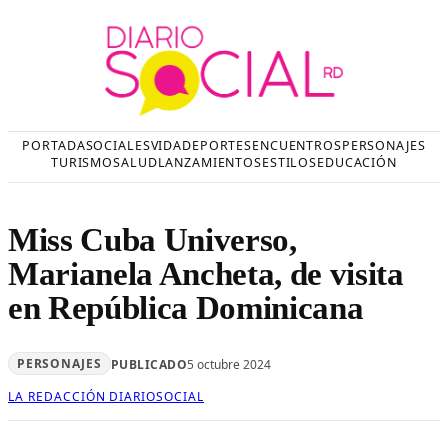
Saltar
al
contenido
PORTADA
SOCIALES
VIDA
DEPORTES
ENCUENTROS
PERSONAJES
TURISMO
SALUD
LANZAMIENTOS
ESTILOS
EDUCACIÓN
Miss Cuba Universo,
Marianela Ancheta, de visita
en República Dominicana
PERSONAJES
PUBLICADO
5 octubre 2024
LA REDACCIÓN DIARIOSOCIAL