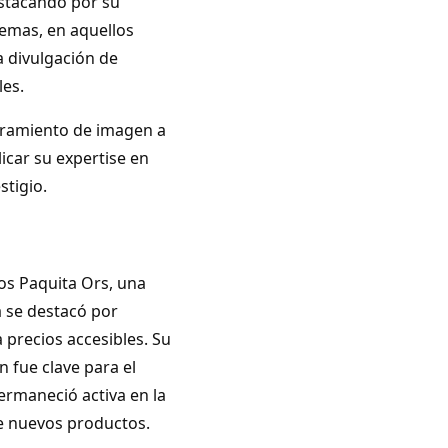
estacando por su
temas, en aquellos
a divulgación de
les.
soramiento de imagen a
licar su expertise en
tigio.
os Paquita Ors, una
 se destacó por
a precios accesibles. Su
n fue clave para el
ermaneció activa en la
de nuevos productos.