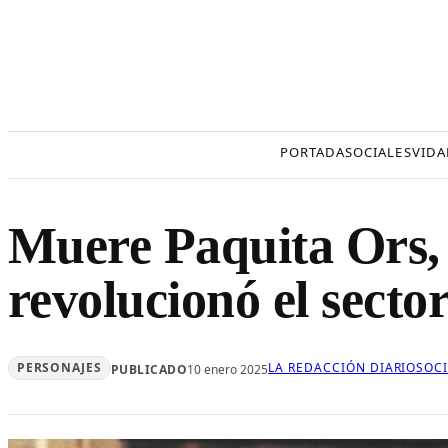
Saltar
al
contenido
PORTADA
SOCIALES
VIDA
Muere Paquita Ors, 
revolucionó el secto
PERSONAJES
LA REDACCIÓN DIARIOSOC
PUBLICADO
10 enero 2025