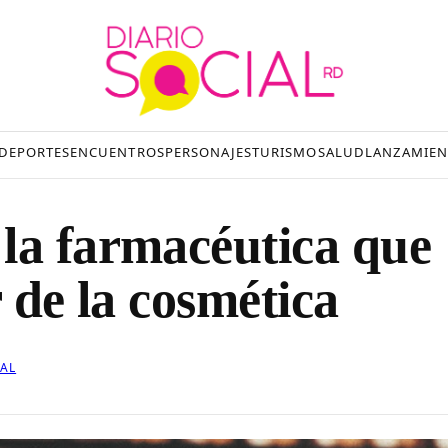
DEPORTES
ENCUENTROS
PERSONAJES
TURISMO
SALUD
LANZAMIEN
la farmacéutica que
r de la cosmética
IAL