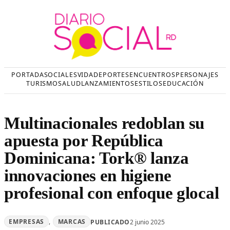
Saltar
al
contenido
PORTADA
SOCIALES
VIDA
DEPORTES
ENCUENTROS
PERSONAJES
TURISMO
SALUD
LANZAMIENTOS
ESTILOS
EDUCACIÓN
Multinacionales redoblan su
apuesta por República
Dominicana: Tork® lanza
innovaciones en higiene
profesional con enfoque glocal
EMPRESAS
, 
MARCAS
PUBLICADO
2 junio 2025