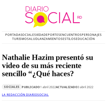
Saltar
al
contenido
PORTADA
SOCIALES
VIDA
DEPORTES
ENCUENTROS
PERSONAJES
TURISMO
SALUD
LANZAMIENTOS
ESTILOS
EDUCACIÓN
Nathalie Hazim presentó su
video de su más reciente
sencillo “¿Qué haces?
SOCIALES
PUBLICADO
1 abril 2022
ACTUALIZADO
3 abril 2022
LA REDACCIÓN DIARIOSOCIAL