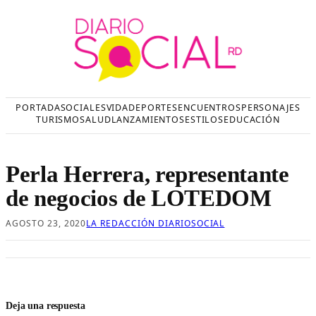
Saltar
al
contenido
PORTADA
SOCIALES
VIDA
DEPORTES
ENCUENTROS
PERSONAJES
TURISMO
SALUD
LANZAMIENTOS
ESTILOS
EDUCACIÓN
Perla Herrera, representante
de negocios de LOTEDOM
AGOSTO 23, 2020
LA REDACCIÓN DIARIOSOCIAL
Deja una respuesta