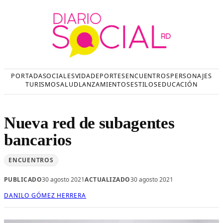
Saltar
al
contenido
PORTADA
SOCIALES
VIDA
DEPORTES
ENCUENTROS
PERSONAJES
TURISMO
SALUD
LANZAMIENTOS
ESTILOS
EDUCACIÓN
Nueva red de subagentes
bancarios
ENCUENTROS
PUBLICADO
30 agosto 2021
ACTUALIZADO
30 agosto 2021
DANILO GÓMEZ HERRERA