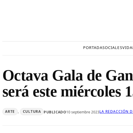
Saltar
al
contenido
PORTADA
SOCIALES
VIDA
Octava Gala de Gan
será este miércoles 
ARTE
, 
CULTURA
LA REDACCIÓN D
PUBLICADO
10 septiembre 2023