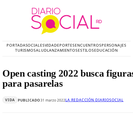
Saltar
al
contenido
PORTADA
SOCIALES
VIDA
DEPORTES
ENCUENTROS
PERSONAJES
TURISMO
SALUD
LANZAMIENTOS
ESTILOS
EDUCACIÓN
Open casting 2022 busca figura
para pasarelas
VIDA
LA REDACCIÓN DIARIOSOCIAL
PUBLICADO
31 marzo 2022