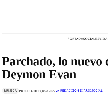
Saltar
al
contenido
PORTADA
SOCIALES
VIDA
Parchado, lo nuevo 
Deymon Evan
MÚSICA
LA REDACCIÓN DIARIOSOCIAL
PUBLICADO
13 junio 2022