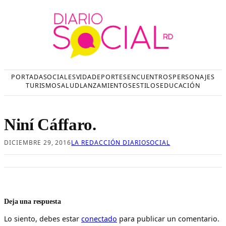
Saltar
al
contenido
PORTADA
SOCIALES
VIDA
DEPORTES
ENCUENTROS
PERSONAJES
TURISMO
SALUD
LANZAMIENTOS
ESTILOS
EDUCACIÓN
Niní Cáffaro.
DICIEMBRE 29, 2016
LA REDACCIÓN DIARIOSOCIAL
Deja una respuesta
Lo siento, debes estar
conectado
para publicar un comentario.