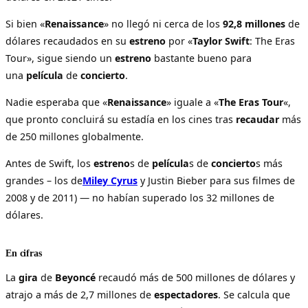
Si bien «
Renaissance
» no llegó ni cerca de los
92,8 millones
de
dólares recaudados en su
estreno
por «
Taylor Swift
: The Eras
Tour», sigue siendo un
estreno
bastante bueno para
una
película
de
concierto
.
Nadie esperaba que «
Renaissance
» iguale a «
The Eras Tour
«,
que pronto concluirá su estadía en los cines tras
recaudar
más
de 250 millones globalmente.
Antes de Swift, los
estreno
s de
película
s de
concierto
s más
grandes – los de
Miley Cyrus
y Justin Bieber para sus filmes de
2008 y de 2011) — no habían superado los 32 millones de
dólares.
En cifras
La
gira
de
Beyoncé
recaudó más de 500 millones de dólares y
atrajo a más de 2,7 millones de
espectadores
. Se calcula que