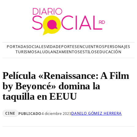
Saltar
al
contenido
PORTADA
SOCIALES
VIDA
DEPORTES
ENCUENTROS
PERSONAJES
TURISMO
SALUD
LANZAMIENTOS
ESTILOS
EDUCACIÓN
Película «Renaissance: A Film
by Beyoncé» domina la
taquilla en EEUU
CINE
DANILO GÓMEZ HERRERA
PUBLICADO
4 diciembre 2023