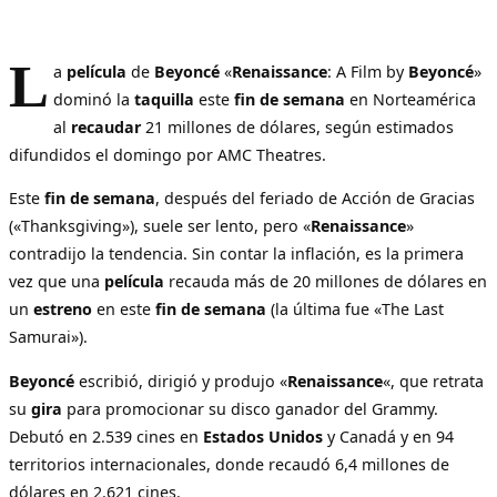
L
a
película
de
Beyoncé
«
Renaissance
: A Film by
Beyoncé
»
dominó la
taquilla
este
fin de semana
en Norteamérica
al
recaudar
21 millones de dólares, según estimados
difundidos el domingo por AMC Theatres.
Este
fin de semana
, después del feriado de Acción de Gracias
(«Thanksgiving»), suele ser lento, pero «
Renaissance
»
contradijo la tendencia. Sin contar la inflación, es la primera
vez que una
película
recauda más de 20 millones de dólares en
un
estreno
en este
fin de semana
(la última fue «The Last
Samurai»).
Beyoncé
escribió, dirigió y produjo «
Renaissance
«, que retrata
su
gira
para promocionar su disco ganador del Grammy.
Debutó en 2.539 cines en
Estados Unidos
y Canadá y en 94
territorios internacionales, donde recaudó 6,4 millones de
dólares en 2.621 cines.