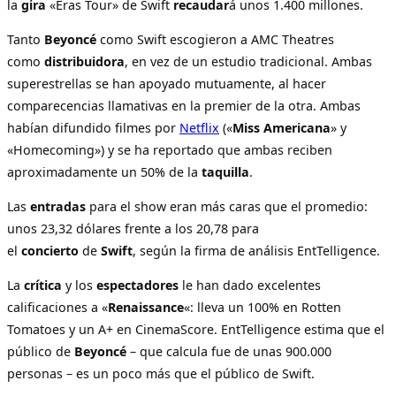
la
gira
«Eras Tour» de Swift
recaudar
á unos 1.400 millones.
Tanto
Beyoncé
como Swift escogieron a AMC Theatres
como
distribuidora
, en vez de un estudio tradicional. Ambas
superestrellas se han apoyado mutuamente, al hacer
comparecencias llamativas en la premier de la otra. Ambas
habían difundido filmes por
Netflix
(«
Miss Americana
» y
«Homecoming») y se ha reportado que ambas reciben
aproximadamente un 50% de la
taquilla
.
Las
entradas
para el show eran más caras que el promedio:
unos 23,32 dólares frente a los 20,78 para
el
concierto
de
Swift
, según la firma de análisis EntTelligence.
La
crítica
y los
espectadores
le han dado excelentes
calificaciones a «
Renaissance
«: lleva un 100% en Rotten
Tomatoes y un A+ en CinemaScore. EntTelligence estima que el
público de
Beyoncé
– que calcula fue de unas 900.000
personas – es un poco más que el público de Swift.