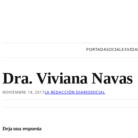
Saltar
al
contenido
PORTADA
SOCIALES
VIDA
Dra. Viviana Navas
NOVIEMBRE 18, 2017
LA REDACCIÓN DIARIOSOCIAL
Deja una respuesta