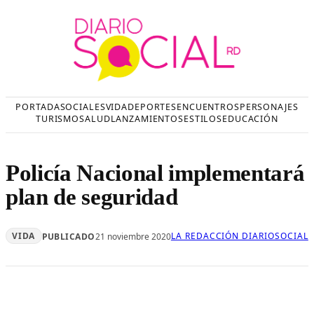
Saltar
al
contenido
PORTADA
SOCIALES
VIDA
DEPORTES
ENCUENTROS
PERSONAJES
TURISMO
SALUD
LANZAMIENTOS
ESTILOS
EDUCACIÓN
Policía Nacional implementará
plan de seguridad
VIDA
LA REDACCIÓN DIARIOSOCIAL
PUBLICADO
21 noviembre 2020