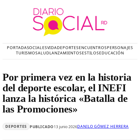
Saltar
al
contenido
PORTADA
SOCIALES
VIDA
DEPORTES
ENCUENTROS
PERSONAJES
TURISMO
SALUD
LANZAMIENTOS
ESTILOS
EDUCACIÓN
Por primera vez en la historia
del deporte escolar, el INEFI
lanza la histórica «Batalla de
las Promociones»
DEPORTES
DANILO GÓMEZ HERRERA
PUBLICADO
13 junio 2026