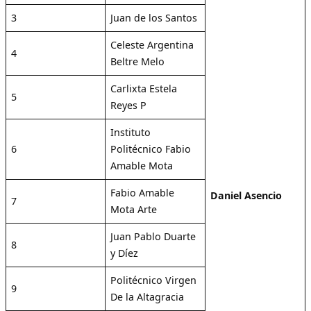
3
Juan de los Santos
Celeste Argentina
4
Beltre Melo
Carlixta Estela
5
Reyes P
Instituto
6
Politécnico Fabio
Amable Mota
Fabio Amable
Daniel Asencio
7
Mota Arte
Juan Pablo Duarte
8
y Díez
Politécnico Virgen
9
De la Altagracia