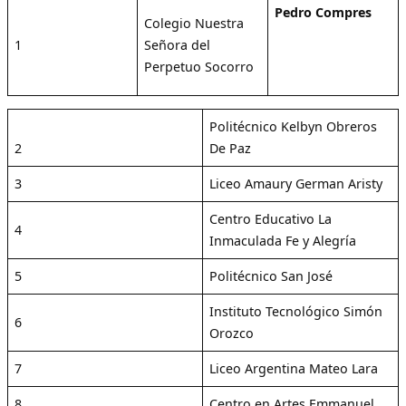
Pedro Compres
Colegio Nuestra
1
Señora del
Perpetuo Socorro
Politécnico Kelbyn Obreros
2
De Paz
3
Liceo Amaury German Aristy
Centro Educativo La
4
Inmaculada Fe y Alegría
5
Politécnico San José
Instituto Tecnológico Simón
6
Orozco
7
Liceo Argentina Mateo Lara
8
Centro en Artes Emmanuel