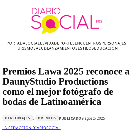
Saltar
al
contenido
PORTADA
SOCIALES
VIDA
DEPORTES
ENCUENTROS
PERSONAJES
TURISMO
SALUD
LANZAMIENTOS
ESTILOS
EDUCACIÓN
Premios Lawa 2025 reconoce a
DaunyStudio Productions
como el mejor fotógrafo de
bodas de Latinoamérica
PERSONAJES
, 
PREMIOS
PUBLICADO
9 agosto 2025
LA REDACCIÓN DIARIOSOCIAL