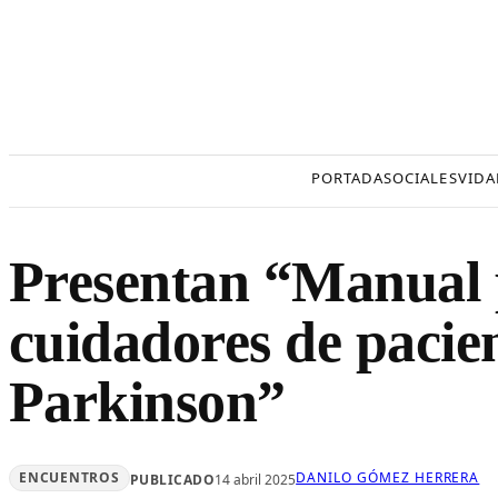
Saltar
al
contenido
PORTADA
SOCIALES
VIDA
Presentan “Manual 
cuidadores de pacie
Parkinson”
ENCUENTROS
DANILO GÓMEZ HERRERA
PUBLICADO
14 abril 2025