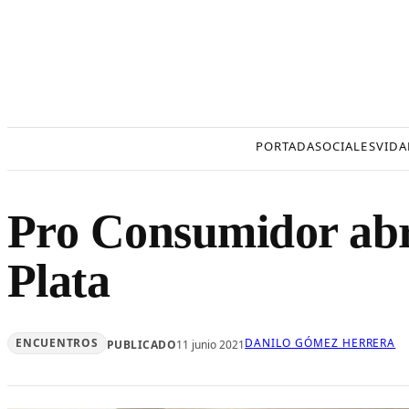
Saltar
al
contenido
PORTADA
SOCIALES
VIDA
Pro Consumidor abre
Plata
ENCUENTROS
DANILO GÓMEZ HERRERA
PUBLICADO
11 junio 2021