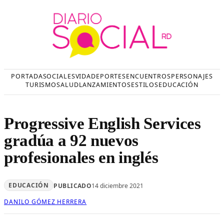
Saltar
al
contenido
PORTADA
SOCIALES
VIDA
DEPORTES
ENCUENTROS
PERSONAJES
TURISMO
SALUD
LANZAMIENTOS
ESTILOS
EDUCACIÓN
Progressive English Services
gradúa a 92 nuevos
profesionales en inglés
EDUCACIÓN
PUBLICADO
14 diciembre 2021
DANILO GÓMEZ HERRERA