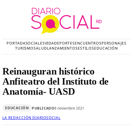
Saltar
al
contenido
PORTADA
SOCIALES
VIDA
DEPORTES
ENCUENTROS
PERSONAJES
TURISMO
SALUD
LANZAMIENTOS
ESTILOS
EDUCACIÓN
Reinauguran histórico
Anfiteatro del Instituto de
Anatomía- UASD
EDUCACIÓN
PUBLICADO
8 noviembre 2021
LA REDACCIÓN DIARIOSOCIAL