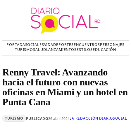
Saltar
al
contenido
PORTADA
SOCIALES
VIDA
DEPORTES
ENCUENTROS
PERSONAJES
TURISMO
SALUD
LANZAMIENTOS
ESTILOS
EDUCACIÓN
Renny Travel: Avanzando
hacia el futuro con nuevas
oficinas en Miami y un hotel en
Punta Cana
TURISMO
LA REDACCIÓN DIARIOSOCIAL
PUBLICADO
26 abril 2024