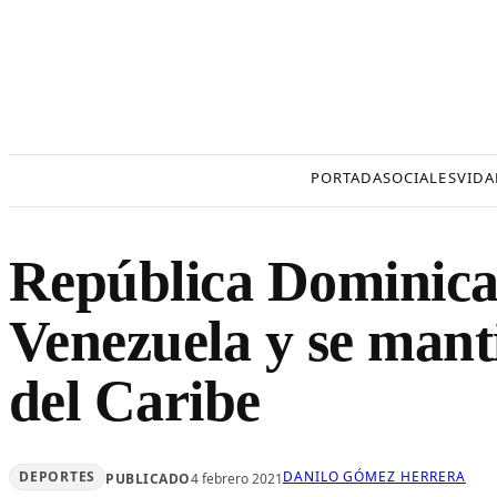
Saltar
al
contenido
PORTADA
SOCIALES
VIDA
República Dominica
Venezuela y se manti
del Caribe
DEPORTES
DANILO GÓMEZ HERRERA
PUBLICADO
4 febrero 2021