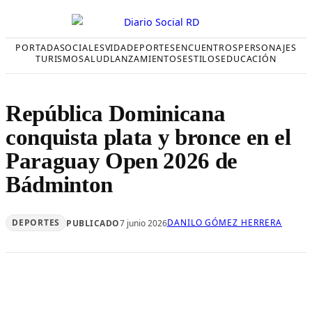
Saltar
al
contenido
PORTADA
SOCIALES
VIDA
DEPORTES
ENCUENTROS
PERSONAJES
TURISMO
SALUD
LANZAMIENTOS
ESTILOS
EDUCACIÓN
República Dominicana
conquista plata y bronce en el
Paraguay Open 2026 de
Bádminton
DEPORTES
DANILO GÓMEZ HERRERA
PUBLICADO
7 junio 2026