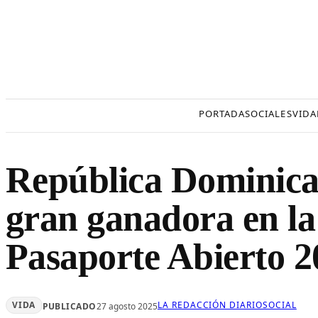
Saltar
al
contenido
PORTADA
SOCIALES
VIDA
República Dominica
gran ganadora en la
Pasaporte Abierto 2
VIDA
LA REDACCIÓN DIARIOSOCIAL
PUBLICADO
27 agosto 2025