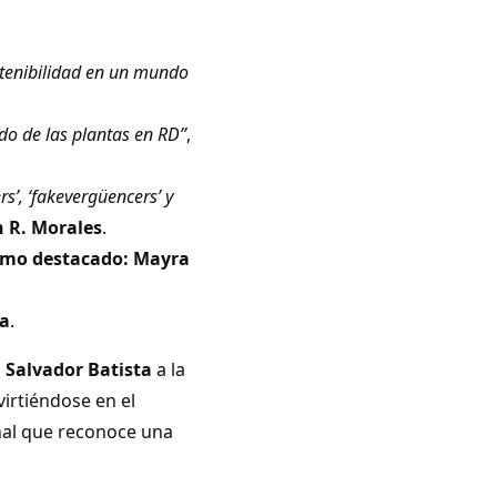
stenibilidad en un mundo
ndo de las plantas en RD”
,
rs’, ‘fakevergüencers’ y
n R. Morales
.
smo destacado:
Mayra
ía
.
a Salvador Batista
a la
virtiéndose en el
nal que reconoce una