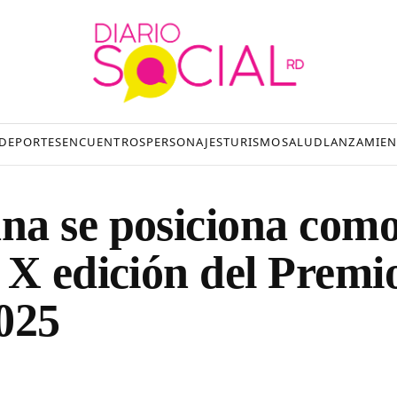
DEPORTES
ENCUENTROS
PERSONAJES
TURISMO
SALUD
LANZAMIEN
na se posiciona com
 X edición del Premi
025